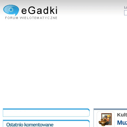
L
Kul
Muz