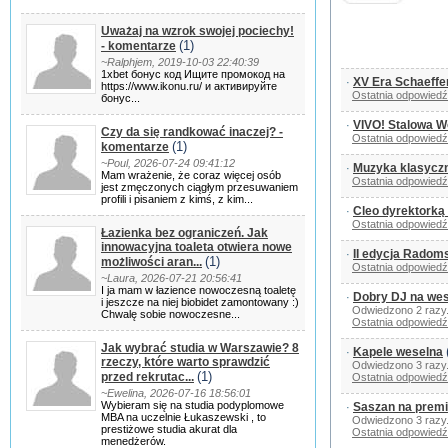
Uważaj na wzrok swojej pociechy!
(1)
- komentarze
~Ralphjem, 2019-10-03 22:40:39
1xbet бонус код Ищите промокод на
XV Era Schaeffer
·
https://www.ikonu.ru/ и активируйте
Ostatnia odpowiedź
бонус...
VIVO! Stalowa W
·
Czy da się randkować inaczej? -
Ostatnia odpowiedź
(1)
komentarze
~Poul, 2026-07-24 09:41:12
Muzyka klasyczn
·
Mam wrażenie, że coraz więcej osób
Ostatnia odpowiedź
jest zmęczonych ciągłym przesuwaniem
profili i pisaniem z kimś, z kim...
Cleo dyrektorką
·
Ostatnia odpowiedź
Łazienka bez ograniczeń. Jak
innowacyjna toaleta otwiera nowe
II edycja Radoms
·
(1)
możliwości aran...
Ostatnia odpowiedź
~Laura, 2026-07-21 20:56:41
I ja mam w łazience nowoczesną toaletę
Dobry DJ na wes
·
i jeszcze na niej biobidet zamontowany :)
Odwiedzono 2 razy
Chwalę sobie nowoczesne...
Ostatnia odpowiedź
Jak wybrać studia w Warszawie? 8
Kapele weselna
·
rzeczy, które warto sprawdzić
Odwiedzono 3 razy
(1)
przed rekrutac...
Ostatnia odpowiedź
~Ewelina, 2026-07-16 18:56:01
Wybieram się na studia podyplomowe
Saszan na premie
·
MBA na uczelnie Łukaszewski , to
Odwiedzono 3 razy
prestiżowe studia akurat dla
Ostatnia odpowiedź
menedżerów.