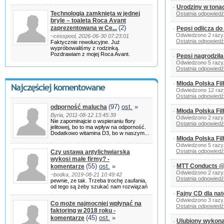
Urodziny w tonac
·
Technologia zamknięta w jednej
Ostatnia odpowiedź
bryle – toaleta Roca Avant
(2)
zaprezentowana w Ce...
Pepsi odlicza do
·
Odwiedzono 2 razy
~cesspool, 2026-06-30 07:23:01
Ostatnia odpowiedź
Faktycznie rewolucyjne. Już
wypróbowaliśmy z rodzinką.
Pozdrawiam z mojej Roca Avant.
Pepsi nagrodził
·
Odwiedzono 5 razy
Ostatnia odpowiedź
Młoda Polska Fil
·
Odwiedzono 12 raz
Ostatnia odpowiedź
(97)
ost.
»
odporność malucha
Młoda Polska Fil
·
Byria, 2011-08-12 13:45:39
Odwiedzono 2 razy
Nie zapominajcie o wspieraniu flory
Ostatnia odpowiedź
jelitowej, bo to ma wpływ na odporność.
Dodatkowo witamina D3, bo w naszym...
Młoda Polska Fi
·
Odwiedzono 5 razy
Ostatnia odpowiedź
Czy ustawa antylichwiarska
wykosi małe firmy? -
(55)
ost.
»
MTT Conducts @ 
komentarze
·
Odwiedzono 2 razy
~bodka, 2019-08-21 10:49:42
Ostatnia odpowiedź
pewnie, ze tak. Trzeba trochę zaufania,
od tego są żeby szukać nam rozwiązań
Fajny CD dla nat
·
Odwiedzono 3 razy
Co może najmocniej wpłynąć na
Ostatnia odpowiedź
faktoring w 2018 roku -
(45)
ost.
»
komentarze
Ulubiony wykon
·