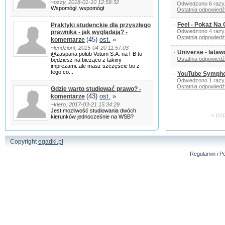
~ozzy, 2018-01-10 12:59:32
Odwiedzono 6 razy
Wspomógł, wspomógł
Ostatnia odpowiedź
Feel - Pokaż Na 
Praktyki studenckie dla przyszłego
·
Odwiedzono 4 razy
prawnika - jak wyglądają? -
Ostatnia odpowiedź
(45)
ost.
»
komentarze
~lendzion!, 2015-04-20 11:57:03
Universe - lata
·
@zaspana polub Votum S.A. na FB to
Ostatnia odpowiedź
będziesz na bieżąco z takimi
imprezami..ale masz szczęście bo z
tego co...
YouTube Symphon
·
Odwiedzono 1 razy
Ostatnia odpowiedź
Gdzie warto studiować prawo? -
(43)
ost.
»
komentarze
~kiero, 2017-03-21 15:34:29
Jest mozliwość studiowania dwóch
« po
kierunków jednocześnie na WSB?
Copyright
egadki.pl
Regulamin i Po