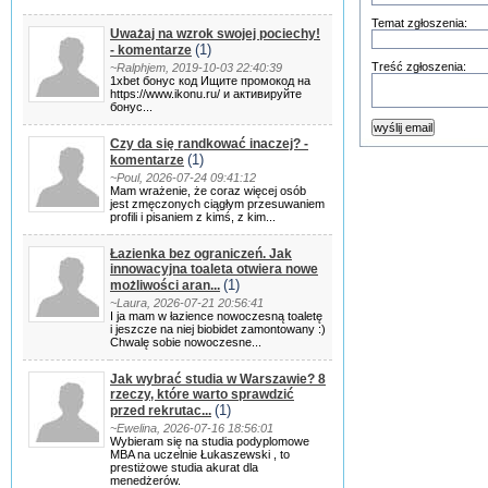
Temat zgłoszenia:
Uważaj na wzrok swojej pociechy!
(1)
- komentarze
Treść zgłoszenia:
~Ralphjem, 2019-10-03 22:40:39
1xbet бонус код Ищите промокод на
https://www.ikonu.ru/ и активируйте
бонус...
Czy da się randkować inaczej? -
(1)
komentarze
~Poul, 2026-07-24 09:41:12
Mam wrażenie, że coraz więcej osób
jest zmęczonych ciągłym przesuwaniem
profili i pisaniem z kimś, z kim...
Łazienka bez ograniczeń. Jak
innowacyjna toaleta otwiera nowe
(1)
możliwości aran...
~Laura, 2026-07-21 20:56:41
I ja mam w łazience nowoczesną toaletę
i jeszcze na niej biobidet zamontowany :)
Chwalę sobie nowoczesne...
Jak wybrać studia w Warszawie? 8
rzeczy, które warto sprawdzić
(1)
przed rekrutac...
~Ewelina, 2026-07-16 18:56:01
Wybieram się na studia podyplomowe
MBA na uczelnie Łukaszewski , to
prestiżowe studia akurat dla
menedżerów.