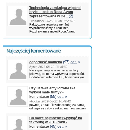
Technologia zamknięta w jednej
bryle – toaleta Roca Avant
(2)
zaprezentowana w Ce...
~cesspool, 2026-06-30 07:23:01
Faktycznie rewolucyjne. Już
wypróbowaliśmy z rodzinką.
Pozdrawiam z mojej Roca Avant.
(97)
ost.
»
odporność malucha
Byria, 2011-08-12 13:45:39
Nie zapominajcie o wspieraniu flory
jelitowej, bo to ma wpływ na odporność.
Dodatkowo witamina D3, bo w naszym...
Czy ustawa antylichwiarska
wykosi małe firmy? -
(55)
ost.
»
komentarze
~bodka, 2019-08-21 10:49:42
pewnie, ze tak. Trzeba trochę zaufania,
od tego są żeby szukać nam rozwiązań
Co może najmocniej wpłynąć na
faktoring w 2018 roku -
(45)
ost.
»
komentarze