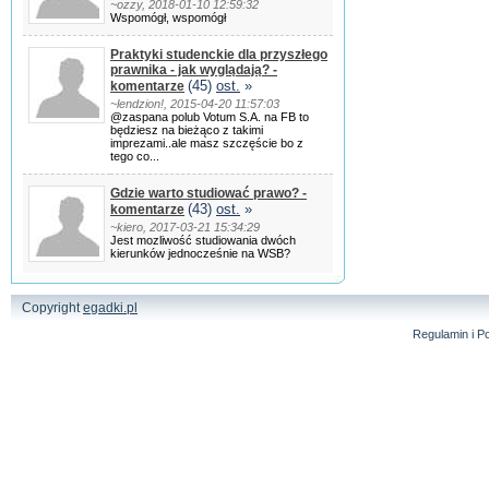
~ozzy, 2018-01-10 12:59:32
Wspomógł, wspomógł
Praktyki studenckie dla przyszłego
prawnika - jak wyglądają? -
(45)
ost.
»
komentarze
~lendzion!, 2015-04-20 11:57:03
@zaspana polub Votum S.A. na FB to
będziesz na bieżąco z takimi
imprezami..ale masz szczęście bo z
tego co...
Gdzie warto studiować prawo? -
(43)
ost.
»
komentarze
~kiero, 2017-03-21 15:34:29
Jest mozliwość studiowania dwóch
kierunków jednocześnie na WSB?
Copyright
egadki.pl
Regulamin i Po