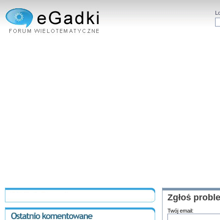
L
Zgłoś probl
Twój email: