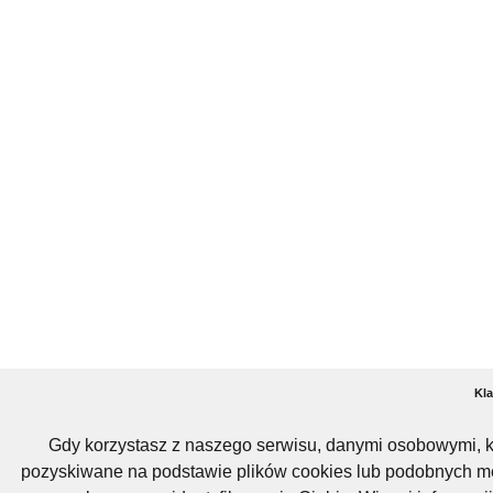
Kla
Gdy korzystasz z naszego serwisu, danymi osobowymi, k
pozyskiwane na podstawie plików cookies lub podobnych me