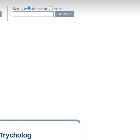
Szukaj w
internecie
forum
Trycholog