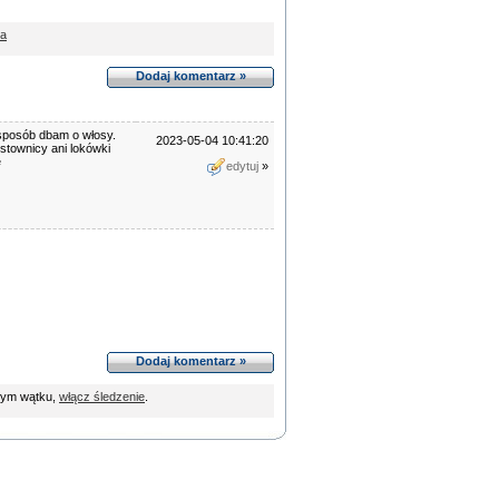
da
Dodaj komentarz »
sposób dbam o włosy.
2023-05-04 10:41:20
stownicy ani lokówki
e
edytuj
»
Dodaj komentarz »
tym wątku,
włącz śledzenie
.