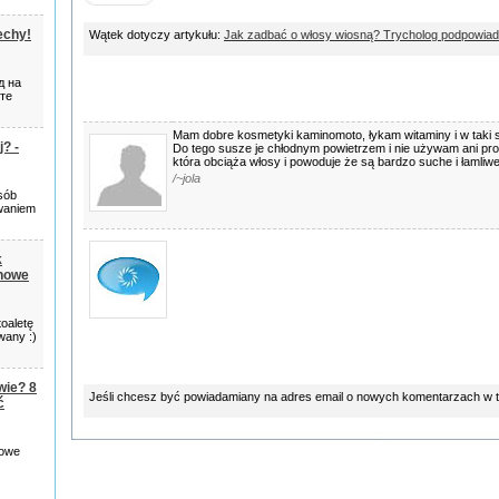
podpowiada - komentarze
echy!
Wątek dotyczy artykułu:
Jak zadbać o włosy wiosną? Trycholog podpowia
д на
йте
Mam dobre kosmetyki kaminomoto, łykam witaminy i w taki 
? -
Do tego susze je chłodnym powietrzem i nie używam ani pro
która obciąża włosy i powoduje że są bardzo suche i łamliw
/~jola
sób
waniem
k
 nowe
oaletę
wany :)
wie? 8
Jeśli chcesz być powiadamiany na adres email o nowych komentarzach w 
ć
mowe