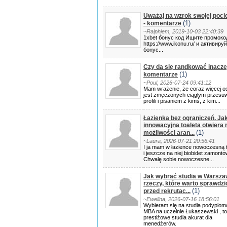
Uważaj na wzrok swojej poci
(1)
- komentarze
~Ralphjem, 2019-10-03 22:40:39
1xbet бонус код Ищите промоко
https://www.ikonu.ru/ и активиру
бонус...
Czy da się randkować inaczej
(1)
komentarze
~Poul, 2026-07-24 09:41:12
Mam wrażenie, że coraz więcej o
jest zmęczonych ciągłym przesu
profili i pisaniem z kimś, z kim...
Łazienka bez ograniczeń. Ja
innowacyjna toaleta otwiera
(1)
możliwości aran...
~Laura, 2026-07-21 20:56:41
I ja mam w łazience nowoczesną t
i jeszcze na niej biobidet zamonto
Chwalę sobie nowoczesne...
Jak wybrać studia w Warsza
rzeczy, które warto sprawdzi
(1)
przed rekrutac...
~Ewelina, 2026-07-16 18:56:01
Wybieram się na studia podyplo
MBA na uczelnie Łukaszewski , to
prestiżowe studia akurat dla
menedżerów.