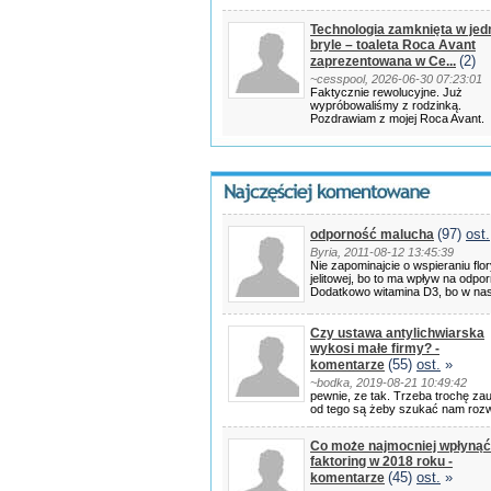
Technologia zamknięta w jed
bryle – toaleta Roca Avant
(2)
zaprezentowana w Ce...
~cesspool, 2026-06-30 07:23:01
Faktycznie rewolucyjne. Już
wypróbowaliśmy z rodzinką.
Pozdrawiam z mojej Roca Avant.
(97)
ost.
odporność malucha
Byria, 2011-08-12 13:45:39
Nie zapominajcie o wspieraniu flo
jelitowej, bo to ma wpływ na odpo
Dodatkowo witamina D3, bo w na
Czy ustawa antylichwiarska
wykosi małe firmy? -
(55)
ost.
»
komentarze
~bodka, 2019-08-21 10:49:42
pewnie, ze tak. Trzeba trochę zau
od tego są żeby szukać nam roz
Co może najmocniej wpłynąć
faktoring w 2018 roku -
(45)
ost.
»
komentarze