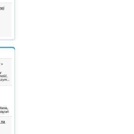
nej
»
ry
rność.
szym...
fania,
wiązań
 na