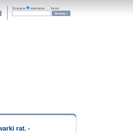
Szukaj w
internecie
forum
rki rat. -