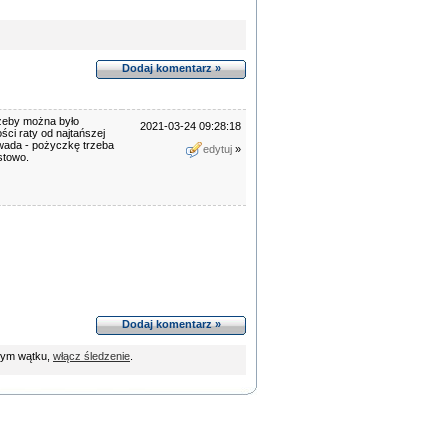
Dodaj komentarz »
żeby można było
2021-03-24 09:28:18
ci raty od najtańszej
 wada - pożyczkę trzeba
edytuj
»
stowo.
Dodaj komentarz »
tym wątku,
włącz śledzenie
.