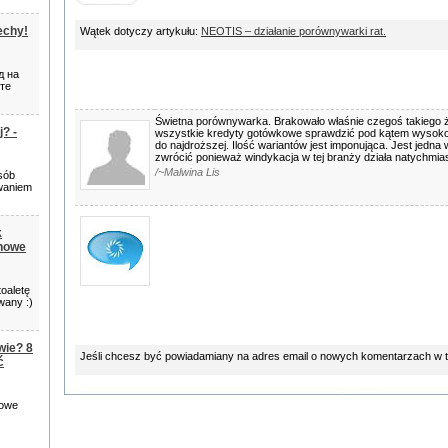
komentarze
echy!
Wątek dotyczy artykułu:
NEOTIS – działanie porównywarki rat.
д на
йте
Świetna porównywarka. Brakowało właśnie czegoś takiego 
? -
wszystkie kredyty gotówkowe sprawdzić pod kątem wysokoś
do najdroższej. Ilość wariantów jest imponująca. Jest jedna
zwrócić ponieważ windykacja w tej branży działa natychmia
/~Malwina Lis
sób
waniem
k
 nowe
oaletę
wany :)
wie? 8
Jeśli chcesz być powiadamiany na adres email o nowych komentarzach w 
ć
mowe