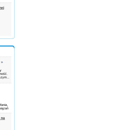
nej
»
ry
rność.
szym...
fania,
wiązań
 na