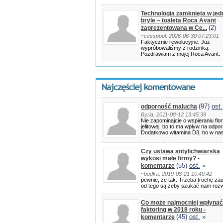
Technologia zamknięta w jed
bryle – toaleta Roca Avant
(2)
zaprezentowana w Ce...
~cesspool, 2026-06-30 07:23:01
Faktycznie rewolucyjne. Już
wypróbowaliśmy z rodzinką.
Pozdrawiam z mojej Roca Avant.
(97)
ost.
odporność malucha
Byria, 2011-08-12 13:45:39
Nie zapominajcie o wspieraniu flo
jelitowej, bo to ma wpływ na odpo
Dodatkowo witamina D3, bo w na
Czy ustawa antylichwiarska
wykosi małe firmy? -
(55)
ost.
»
komentarze
~bodka, 2019-08-21 10:49:42
pewnie, ze tak. Trzeba trochę zau
od tego są żeby szukać nam roz
Co może najmocniej wpłynąć
faktoring w 2018 roku -
(45)
ost.
»
komentarze