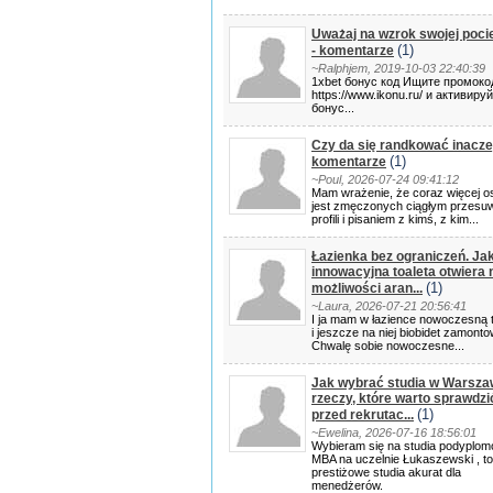
Uważaj na wzrok swojej poci
(1)
- komentarze
~Ralphjem, 2019-10-03 22:40:39
1xbet бонус код Ищите промоко
https://www.ikonu.ru/ и активиру
бонус...
Czy da się randkować inaczej
(1)
komentarze
~Poul, 2026-07-24 09:41:12
Mam wrażenie, że coraz więcej o
jest zmęczonych ciągłym przesu
profili i pisaniem z kimś, z kim...
Łazienka bez ograniczeń. Ja
innowacyjna toaleta otwiera
(1)
możliwości aran...
~Laura, 2026-07-21 20:56:41
I ja mam w łazience nowoczesną t
i jeszcze na niej biobidet zamonto
Chwalę sobie nowoczesne...
Jak wybrać studia w Warsza
rzeczy, które warto sprawdzi
(1)
przed rekrutac...
~Ewelina, 2026-07-16 18:56:01
Wybieram się na studia podyplo
MBA na uczelnie Łukaszewski , to
prestiżowe studia akurat dla
menedżerów.