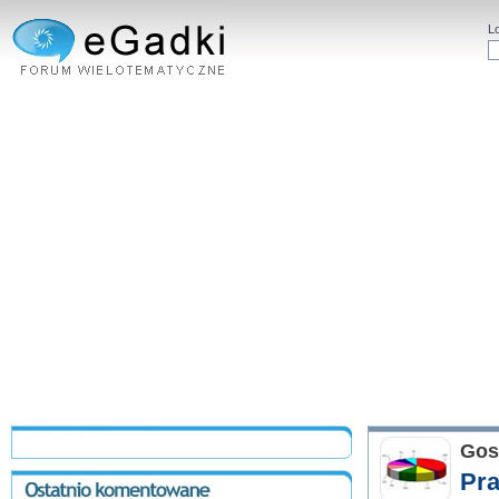
L
Gos
Pra