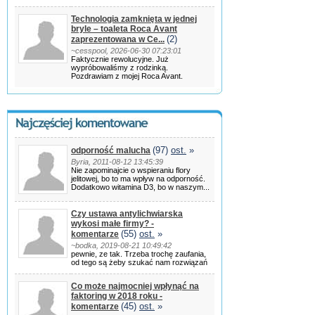
Technologia zamknięta w jednej
bryle – toaleta Roca Avant
(2)
zaprezentowana w Ce...
~cesspool, 2026-06-30 07:23:01
Faktycznie rewolucyjne. Już
wypróbowaliśmy z rodzinką.
Pozdrawiam z mojej Roca Avant.
(97)
ost.
»
odporność malucha
Byria, 2011-08-12 13:45:39
Nie zapominajcie o wspieraniu flory
jelitowej, bo to ma wpływ na odporność.
Dodatkowo witamina D3, bo w naszym...
Czy ustawa antylichwiarska
wykosi małe firmy? -
(55)
ost.
»
komentarze
~bodka, 2019-08-21 10:49:42
pewnie, ze tak. Trzeba trochę zaufania,
od tego są żeby szukać nam rozwiązań
Co może najmocniej wpłynąć na
faktoring w 2018 roku -
(45)
ost.
»
komentarze