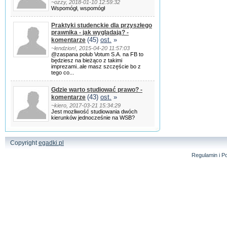
~ozzy, 2018-01-10 12:59:32
Wspomógł, wspomógł
Praktyki studenckie dla przyszłego
prawnika - jak wyglądają? -
(45)
ost.
»
komentarze
~lendzion!, 2015-04-20 11:57:03
@zaspana polub Votum S.A. na FB to
będziesz na bieżąco z takimi
imprezami..ale masz szczęście bo z
tego co...
Gdzie warto studiować prawo? -
(43)
ost.
»
komentarze
~kiero, 2017-03-21 15:34:29
Jest mozliwość studiowania dwóch
kierunków jednocześnie na WSB?
Copyright
egadki.pl
Regulamin i Po