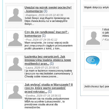
sfi
Uważaj na wzrok swojej pociechy!
Wątek dotyczy artyk
(1)
- komentarze
~Ralphjem, 2019-10-03 22:40:39
1xbet бонус код Ищите промокод на
https://www.ikonu.ru/ и активируйте
бонус...
I slu
Czy da się randkować inaczej? -
o ja
(1)
komentarze
mies
/~K
~Poul, 2026-07-24 09:41:12
Mam wrażenie, że coraz więcej osób
jest zmęczonych ciągłym przesuwaniem
profili i pisaniem z kimś, z kim...
Łazienka bez ograniczeń. Jak
innowacyjna toaleta otwiera nowe
(1)
możliwości aran...
~Laura, 2026-07-21 20:56:41
I ja mam w łazience nowoczesną toaletę
i jeszcze na niej biobidet zamontowany :)
Chwalę sobie nowoczesne...
Jak wybrać studia w Warszawie? 8
Jeśli chcesz być po
rzeczy, które warto sprawdzić
(1)
przed rekrutac...
~Ewelina, 2026-07-16 18:56:01
Wybieram się na studia podyplomowe
MBA na uczelnie Łukaszewski , to
prestiżowe studia akurat dla
menedżerów.